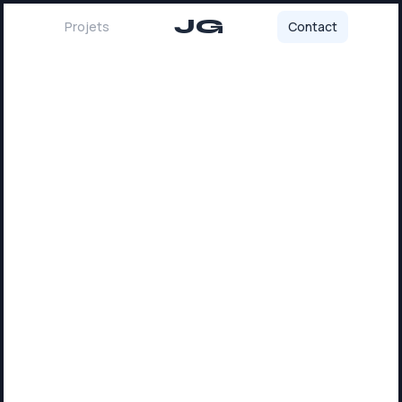
JG
Projets
Contact
*
Nom
*
E-mail
*
Message